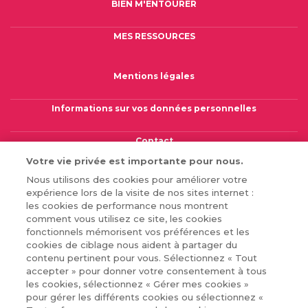
BIEN M'ENTOURER
MES RESSOURCES
FOOTER COLUMN THREE [FOOTER FIRST]
Mentions légales
Informations sur vos données personnelles
Contact
Votre vie privée est importante pour nous.
Gérer mes cookies
Nous utilisons des cookies pour améliorer votre
expérience lors de la visite de nos sites internet :
les cookies de performance nous montrent
comment vous utilisez ce site, les cookies
fonctionnels mémorisent vos préférences et les
cookies de ciblage nous aident à partager du
© 2026 Novartis Pharma SAS
FA-11472566 - Août 2025
contenu pertinent pour vous. Sélectionnez « Tout
accepter » pour donner votre consentement à tous
les cookies, sélectionnez « Gérer mes cookies »
pour gérer les différents cookies ou sélectionnez «