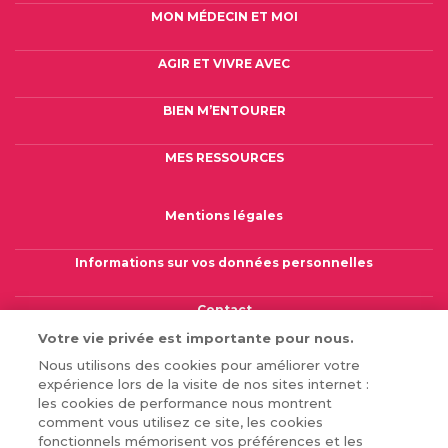
MON MÉDECIN ET MOI
AGIR ET VIVRE AVEC
BIEN M’ENTOURER
MES RESSOURCES
FOOTER COLUMN THREE [FOOTER FIRST]
Mentions légales
Informations sur vos données personnelles
Contact
Votre vie privée est importante pour nous.
Gérer mes cookies
Nous utilisons des cookies pour améliorer votre
expérience lors de la visite de nos sites internet :
les cookies de performance nous montrent
comment vous utilisez ce site, les cookies
fonctionnels mémorisent vos préférences et les