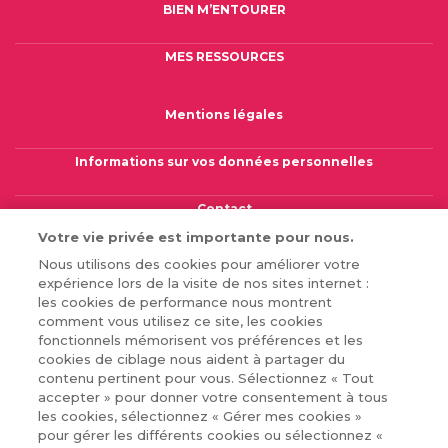
BIEN M’ENTOURER
MES RESSOURCES
FOOTER COLUMN THREE [FOOTER FIRST]
Mentions légales
Informations sur vos données personnelles
Contact
Votre vie privée est importante pour nous.
Gérer mes cookies
Nous utilisons des cookies pour améliorer votre
expérience lors de la visite de nos sites internet :
les cookies de performance nous montrent
comment vous utilisez ce site, les cookies
fonctionnels mémorisent vos préférences et les
cookies de ciblage nous aident à partager du
© 2026 Novartis Pharma SAS
FA-11472566 - Août 2025
contenu pertinent pour vous. Sélectionnez « Tout
accepter » pour donner votre consentement à tous
les cookies, sélectionnez « Gérer mes cookies »
pour gérer les différents cookies ou sélectionnez «